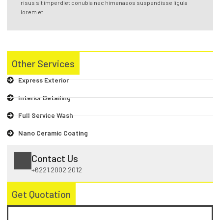
risus sit imperdiet conubia nec himenaeos suspendisse ligula
lorem et.
Other Services
Express Exterior
Interior Detailing
Full Service Wash
Nano Ceramic Coating
Contact Us
+6221.2002.2012
Get Quotation